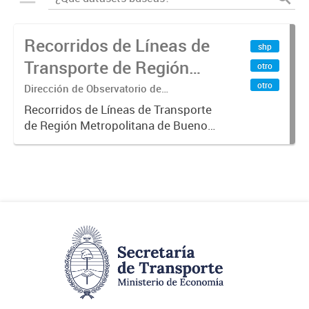
Recorridos de Líneas de
shp
Transporte de Región
otro
Metropolitana de
otro
Dirección de Observatorio de
Transporte, Estudio y Sistemas
Buenos Aires (RMBA)
Recorridos de Líneas de Transporte
de Región Metropolitana de Buenos
Aires (RMBA).-