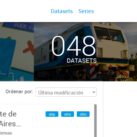
Datasets
Series
048
DATASETS
Ordenar por
te de
shp
otro
otro
Aires
stemas