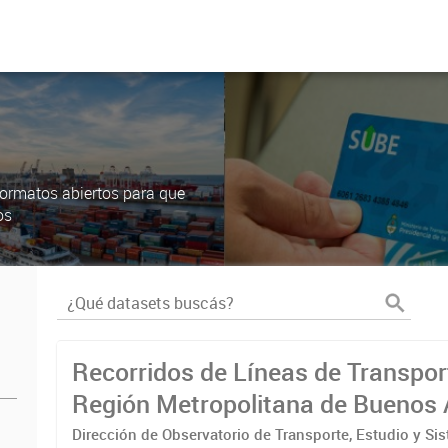
ormatos abiertos para que
os
Recorridos de Líneas de Transpor
Región Metropolitana de Buenos 
(RMBA)
Dirección de Observatorio de Transporte, Estudio y Si