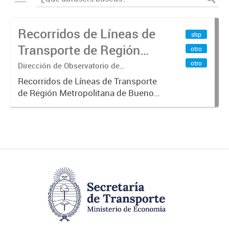
Recorridos de Líneas de
shp
Transporte de Región
otro
Metropolitana de
otro
Dirección de Observatorio de
Transporte, Estudio y Sistemas
Buenos Aires (RMBA)
Recorridos de Líneas de Transporte
de Región Metropolitana de Buenos
Aires (RMBA).-