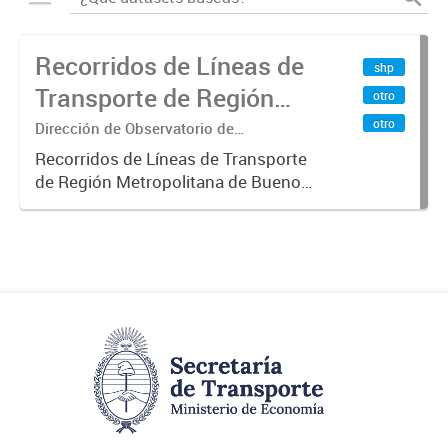
Recorridos de Líneas de
shp
Transporte de Región
otro
Metropolitana de
otro
Dirección de Observatorio de
Transporte, Estudio y Sistemas
Buenos Aires (RMBA)
Recorridos de Líneas de Transporte
de Región Metropolitana de Buenos
Aires (RMBA).-