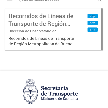
Recorridos de Líneas de
shp
Transporte de Región
otro
Metropolitana de
otro
Dirección de Observatorio de
Transporte, Estudio y Sistemas
Buenos Aires (RMBA)
Recorridos de Líneas de Transporte
de Región Metropolitana de Buenos
Aires (RMBA).-