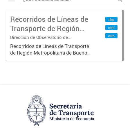
Recorridos de Líneas de
shp
Transporte de Región
otro
Metropolitana de
otro
Dirección de Observatorio de
Transporte, Estudio y Sistemas
Buenos Aires (RMBA)
Recorridos de Líneas de Transporte
de Región Metropolitana de Buenos
Aires (RMBA).-