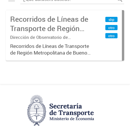
Recorridos de Líneas de
shp
Transporte de Región
otro
Metropolitana de
otro
Dirección de Observatorio de
Transporte, Estudio y Sistemas
Buenos Aires (RMBA)
Recorridos de Líneas de Transporte
de Región Metropolitana de Buenos
Aires (RMBA).-