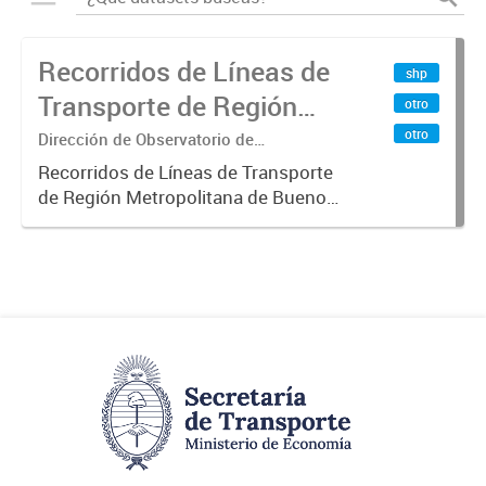
Recorridos de Líneas de
shp
Transporte de Región
otro
Metropolitana de
otro
Dirección de Observatorio de
Transporte, Estudio y Sistemas
Buenos Aires (RMBA)
Recorridos de Líneas de Transporte
de Región Metropolitana de Buenos
Aires (RMBA).-