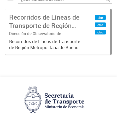
Recorridos de Líneas de
shp
Transporte de Región
otro
Metropolitana de
otro
Dirección de Observatorio de
Transporte, Estudio y Sistemas
Buenos Aires (RMBA)
Recorridos de Líneas de Transporte
de Región Metropolitana de Buenos
Aires (RMBA).-