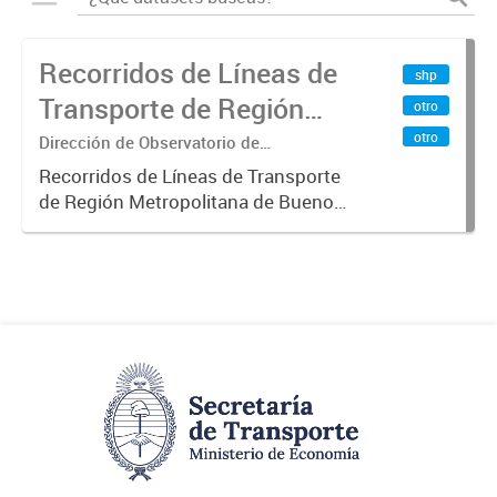
Recorridos de Líneas de
shp
Transporte de Región
otro
Metropolitana de
otro
Dirección de Observatorio de
Transporte, Estudio y Sistemas
Buenos Aires (RMBA)
Recorridos de Líneas de Transporte
de Región Metropolitana de Buenos
Aires (RMBA).-