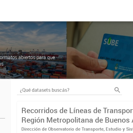
ormatos abiertos para que
os
Recorridos de Líneas de Transpor
Región Metropolitana de Buenos 
(RMBA)
Dirección de Observatorio de Transporte, Estudio y Si