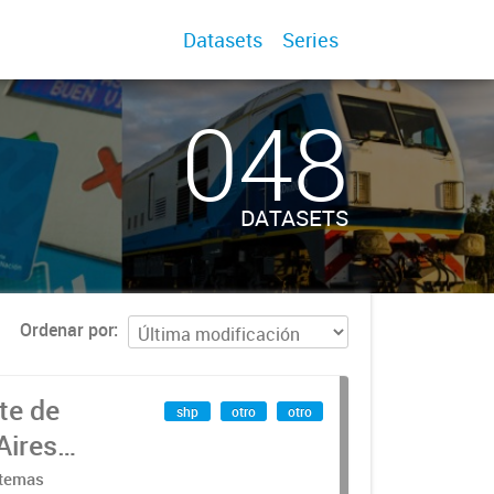
Datasets
Series
048
DATASETS
Ordenar por
te de
shp
otro
otro
Aires
stemas