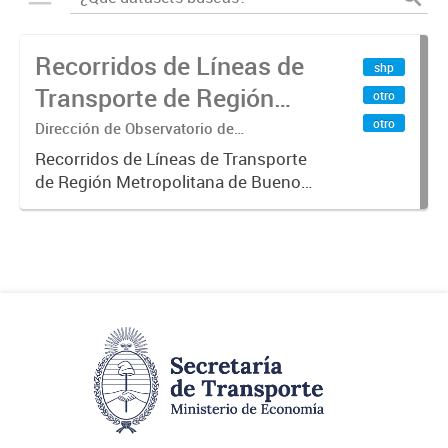
Recorridos de Líneas de
shp
Transporte de Región
otro
Metropolitana de
otro
Dirección de Observatorio de
Transporte, Estudio y Sistemas
Buenos Aires (RMBA)
Recorridos de Líneas de Transporte
de Región Metropolitana de Buenos
Aires (RMBA).-