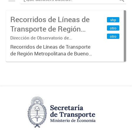
Recorridos de Líneas de
shp
Transporte de Región
otro
Metropolitana de
otro
Dirección de Observatorio de
Transporte, Estudio y Sistemas
Buenos Aires (RMBA)
Recorridos de Líneas de Transporte
de Región Metropolitana de Buenos
Aires (RMBA).-