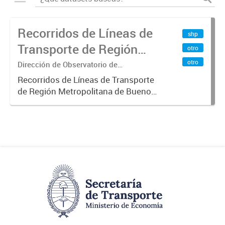
Recorridos de Líneas de
shp
Transporte de Región
otro
Metropolitana de
otro
Dirección de Observatorio de
Transporte, Estudio y Sistemas
Buenos Aires (RMBA)
Recorridos de Líneas de Transporte
de Región Metropolitana de Buenos
Aires (RMBA).-