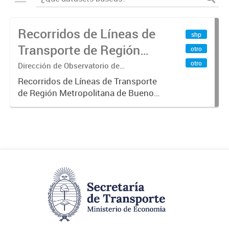
Recorridos de Líneas de
shp
Transporte de Región
otro
Metropolitana de
otro
Dirección de Observatorio de
Transporte, Estudio y Sistemas
Buenos Aires (RMBA)
Recorridos de Líneas de Transporte
de Región Metropolitana de Buenos
Aires (RMBA).-