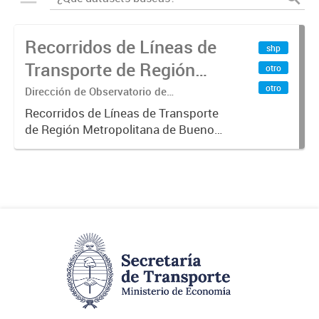
Recorridos de Líneas de
shp
Transporte de Región
otro
Metropolitana de
otro
Dirección de Observatorio de
Transporte, Estudio y Sistemas
Buenos Aires (RMBA)
Recorridos de Líneas de Transporte
de Región Metropolitana de Buenos
Aires (RMBA).-