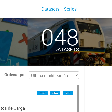
Datasets
Series
048
DATASETS
Ordenar por
otro
otro
shp
ntos de Carga