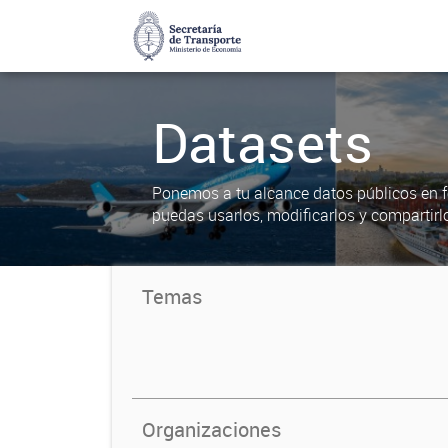
Datasets
Ponemos a tu alcance datos públicos en f
puedas usarlos, modificarlos y compartirl
Temas
Organizaciones