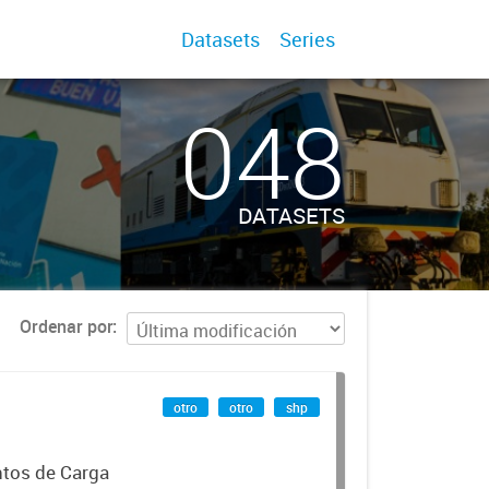
Datasets
Series
048
DATASETS
Ordenar por
otro
otro
shp
ntos de Carga