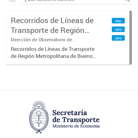
Recorridos de Líneas de
shp
Transporte de Región
otro
Metropolitana de
otro
Dirección de Observatorio de
Transporte, Estudio y Sistemas
Buenos Aires (RMBA)
Recorridos de Líneas de Transporte
de Región Metropolitana de Buenos
Aires (RMBA).-