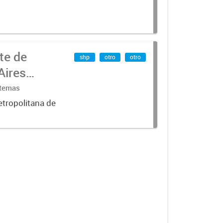
te de
shp
otro
otro
Aires
stemas
etropolitana de