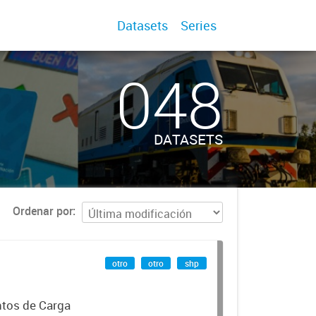
Datasets
Series
048
DATASETS
Ordenar por
otro
otro
shp
ntos de Carga