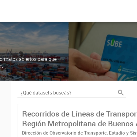
ormatos abiertos para que
os
Recorridos de Líneas de Transpor
Región Metropolitana de Buenos 
(RMBA)
Dirección de Observatorio de Transporte, Estudio y Si