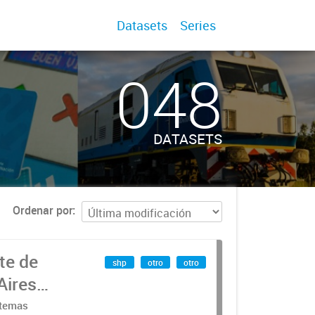
Datasets
Series
048
DATASETS
Ordenar por
te de
shp
otro
otro
Aires
stemas