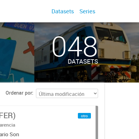
Datasets
Series
048
DATASETS
Ordenar por
IFER)
otro
arencia
ario Son