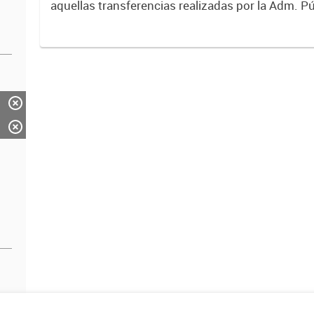
aquellas transferencias realizadas por la Adm. Pú
empresas o consumidores, para permitir que de
servicios sean provistos...