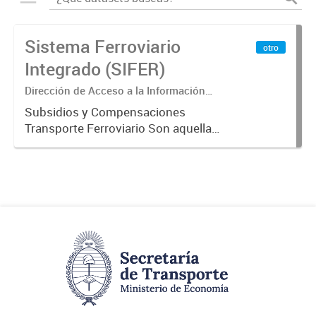
Sistema Ferroviario
otro
Integrado (SIFER)
Dirección de Acceso a la Información
Pública y Transparencia
Subsidios y Compensaciones
Transporte Ferroviario Son aquellas
transferencias realizadas por la
Adm. Pública a empresas o
consumidores, para permitir que
determinados servicios sean
provistos...