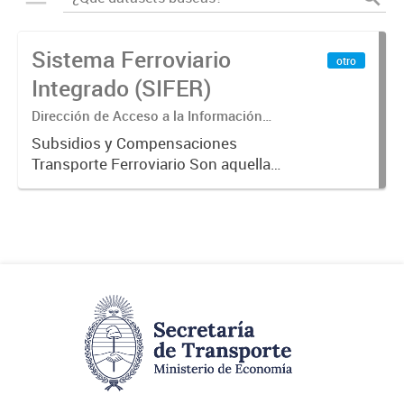
Sistema Ferroviario
otro
Integrado (SIFER)
Dirección de Acceso a la Información
Pública y Transparencia
Subsidios y Compensaciones
Transporte Ferroviario Son aquellas
transferencias realizadas por la
Adm. Pública a empresas o
consumidores, para permitir que
determinados servicios sean
provistos...