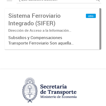
Sistema Ferroviario
otro
Integrado (SIFER)
Dirección de Acceso a la Información
Pública y Transparencia
Subsidios y Compensaciones
Transporte Ferroviario Son aquellas
transferencias realizadas por la
Adm. Pública a empresas o
consumidores, para permitir que
determinados servicios sean
provistos...