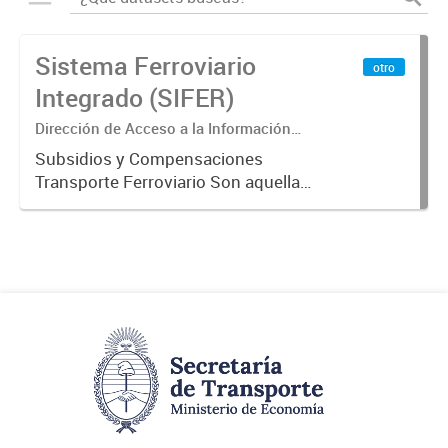
Sistema Ferroviario
otro
Integrado (SIFER)
Dirección de Acceso a la Información
Pública y Transparencia
Subsidios y Compensaciones
Transporte Ferroviario Son aquellas
transferencias realizadas por la
Adm. Pública a empresas o
consumidores, para permitir que
determinados servicios sean
provistos...