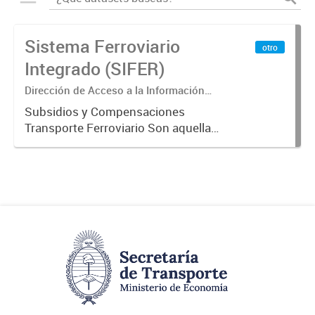
Sistema Ferroviario
otro
Integrado (SIFER)
Dirección de Acceso a la Información
Pública y Transparencia
Subsidios y Compensaciones
Transporte Ferroviario Son aquellas
transferencias realizadas por la
Adm. Pública a empresas o
consumidores, para permitir que
determinados servicios sean
provistos...