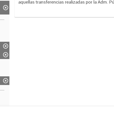
aquellas transferencias realizadas por la Adm. Pú
empresas o consumidores, para permitir que de
servicios sean provistos...