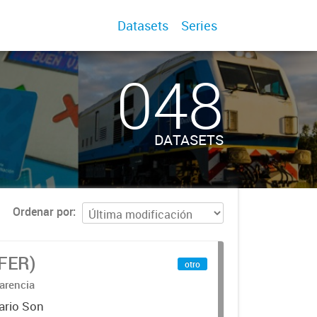
Datasets
Series
048
DATASETS
Ordenar por
IFER)
otro
arencia
ario Son