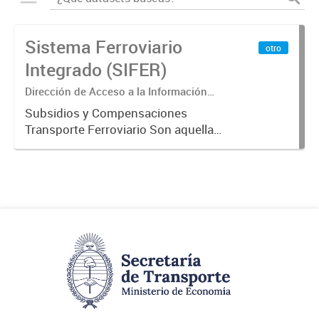
Sistema Ferroviario
otro
Integrado (SIFER)
Dirección de Acceso a la Información
Pública y Transparencia
Subsidios y Compensaciones
Transporte Ferroviario Son aquellas
transferencias realizadas por la
Adm. Pública a empresas o
consumidores, para permitir que
determinados servicios sean
provistos...