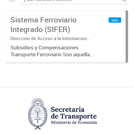
Sistema Ferroviario
otro
Integrado (SIFER)
Dirección de Acceso a la Información
Pública y Transparencia
Subsidios y Compensaciones
Transporte Ferroviario Son aquellas
transferencias realizadas por la
Adm. Pública a empresas o
consumidores, para permitir que
determinados servicios sean
provistos...