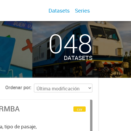
Datasets
Series
048
DATASETS
Ordenar por
n RMBA
csv
a, tipo de pasaje,