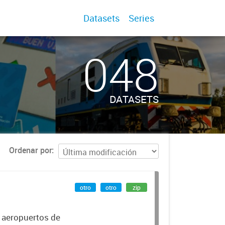
Datasets
Series
048
DATASETS
Ordenar por
otro
otro
zip
r aeropuertos de