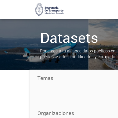
Datasets
Ponemos a tu alcance datos públicos en f
puedas usarlos, modificarlos y compartirl
Temas
Organizaciones