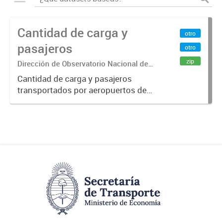
Cantidad de carga y
otro
pasajeros
otro
zip
Dirección de Observatorio Nacional de
Transporte
Cantidad de carga y pasajeros
transportados por aeropuertos de
la República Argentina. Fuente: Sig
Planificación. Año 2015.-