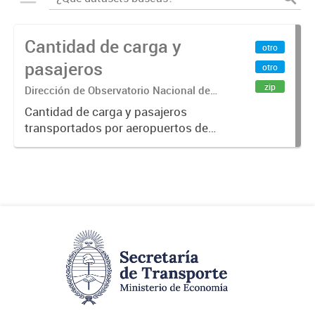
Cantidad de carga y
otro
pasajeros
otro
zip
Dirección de Observatorio Nacional de
Transporte
Cantidad de carga y pasajeros
transportados por aeropuertos de
la República Argentina. Fuente: Sig
Planificación. Año 2015.-