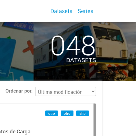
Datasets
Series
048
DATASETS
Ordenar por
otro
otro
shp
ntos de Carga