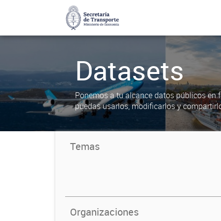
Datasets
Ponemos a tu alcance datos públicos en f
puedas usarlos, modificarlos y compartirl
Temas
Organizaciones