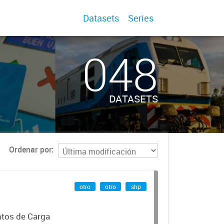
Datasets
Series
048
DATASETS
Ordenar por
otro
otro
shp
ntos de Carga