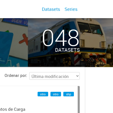
Datasets
Series
048
DATASETS
Ordenar por
otro
otro
shp
ntos de Carga