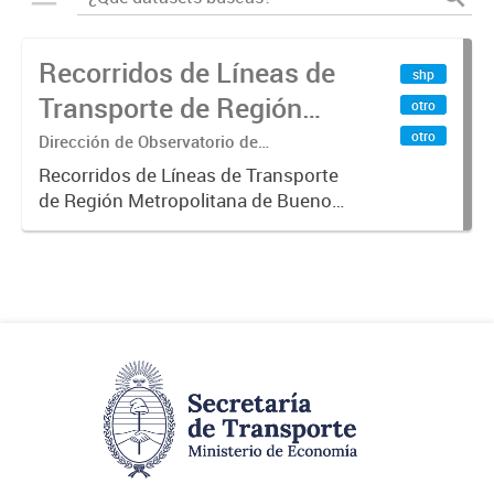
Recorridos de Líneas de
shp
Transporte de Región
otro
Metropolitana de
otro
Dirección de Observatorio de
Transporte, Estudio y Sistemas
Buenos Aires (RMBA)
Recorridos de Líneas de Transporte
de Región Metropolitana de Buenos
Aires (RMBA).-