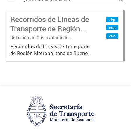
Recorridos de Líneas de
shp
Transporte de Región
otro
Metropolitana de
otro
Dirección de Observatorio de
Transporte, Estudio y Sistemas
Buenos Aires (RMBA)
Recorridos de Líneas de Transporte
de Región Metropolitana de Buenos
Aires (RMBA).-