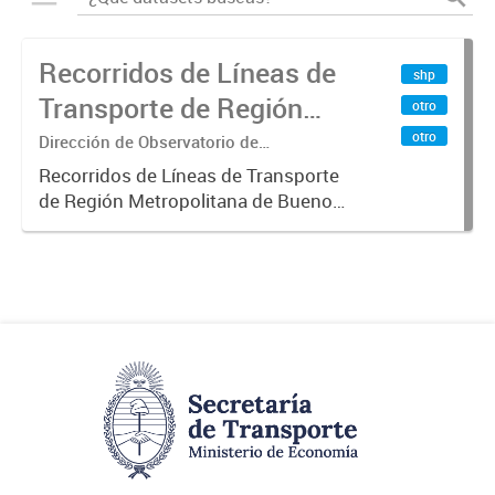
Recorridos de Líneas de
shp
Transporte de Región
otro
Metropolitana de
otro
Dirección de Observatorio de
Transporte, Estudio y Sistemas
Buenos Aires (RMBA)
Recorridos de Líneas de Transporte
de Región Metropolitana de Buenos
Aires (RMBA).-