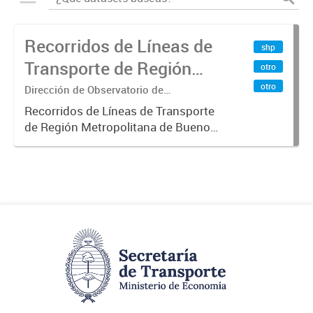
Recorridos de Líneas de
shp
Transporte de Región
otro
Metropolitana de
otro
Dirección de Observatorio de
Transporte, Estudio y Sistemas
Buenos Aires (RMBA)
Recorridos de Líneas de Transporte
de Región Metropolitana de Buenos
Aires (RMBA).-