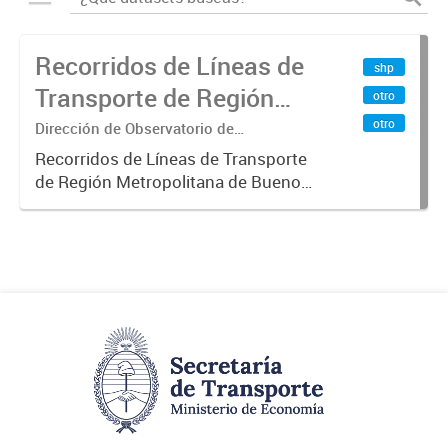
Recorridos de Líneas de
shp
Transporte de Región
otro
Metropolitana de
otro
Dirección de Observatorio de
Transporte, Estudio y Sistemas
Buenos Aires (RMBA)
Recorridos de Líneas de Transporte
de Región Metropolitana de Buenos
Aires (RMBA).-