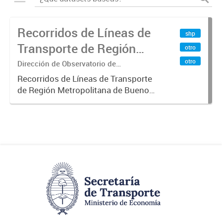
Recorridos de Líneas de
shp
Transporte de Región
otro
Metropolitana de
otro
Dirección de Observatorio de
Transporte, Estudio y Sistemas
Buenos Aires (RMBA)
Recorridos de Líneas de Transporte
de Región Metropolitana de Buenos
Aires (RMBA).-