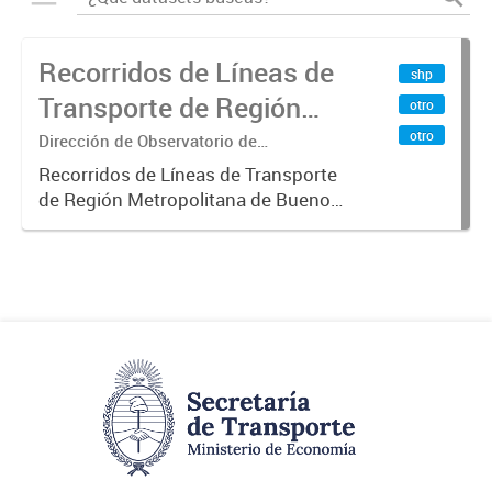
Recorridos de Líneas de
shp
Transporte de Región
otro
Metropolitana de
otro
Dirección de Observatorio de
Transporte, Estudio y Sistemas
Buenos Aires (RMBA)
Recorridos de Líneas de Transporte
de Región Metropolitana de Buenos
Aires (RMBA).-