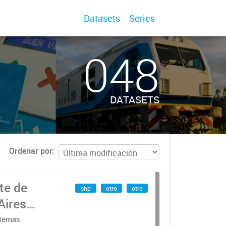
Datasets
Series
048
DATASETS
Ordenar por
te de
shp
otro
otro
Aires
stemas