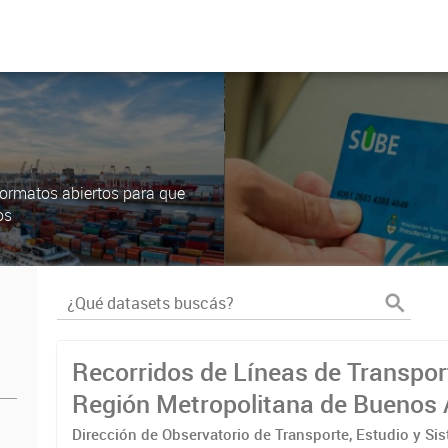
ormatos abiertos para que
os
Recorridos de Líneas de Transpor
Región Metropolitana de Buenos 
(RMBA)
Dirección de Observatorio de Transporte, Estudio y Si