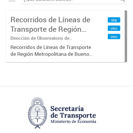
Recorridos de Líneas de
shp
Transporte de Región
otro
Metropolitana de
otro
Dirección de Observatorio de
Transporte, Estudio y Sistemas
Buenos Aires (RMBA)
Recorridos de Líneas de Transporte
de Región Metropolitana de Buenos
Aires (RMBA).-