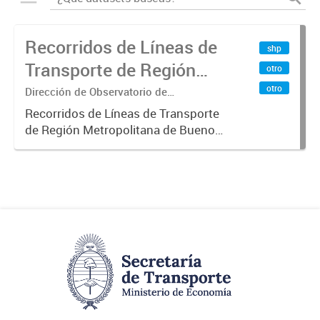
Recorridos de Líneas de
shp
Transporte de Región
otro
Metropolitana de
otro
Dirección de Observatorio de
Transporte, Estudio y Sistemas
Buenos Aires (RMBA)
Recorridos de Líneas de Transporte
de Región Metropolitana de Buenos
Aires (RMBA).-