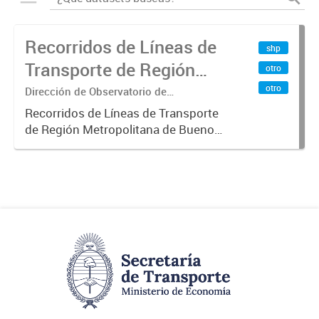
Recorridos de Líneas de
shp
Transporte de Región
otro
Metropolitana de
otro
Dirección de Observatorio de
Transporte, Estudio y Sistemas
Buenos Aires (RMBA)
Recorridos de Líneas de Transporte
de Región Metropolitana de Buenos
Aires (RMBA).-