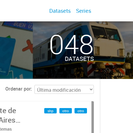
Datasets
Series
048
DATASETS
Ordenar por
te de
shp
otro
otro
Aires
stemas