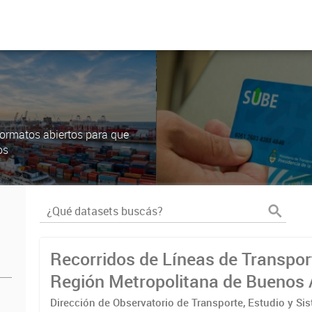
ormatos abiertos para que
os
Recorridos de Líneas de Transpor
Región Metropolitana de Buenos 
(RMBA)
Dirección de Observatorio de Transporte, Estudio y Si