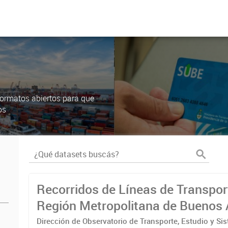
ormatos abiertos para que
os
Recorridos de Líneas de Transpor
Región Metropolitana de Buenos 
(RMBA)
Dirección de Observatorio de Transporte, Estudio y Si