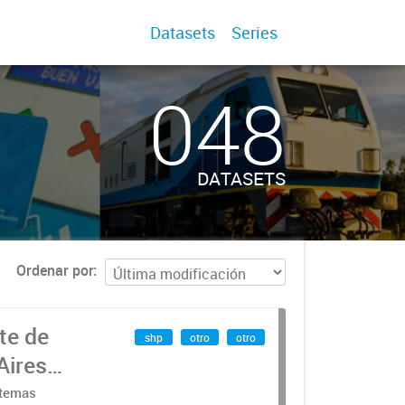
Datasets
Series
048
DATASETS
Ordenar por
te de
shp
otro
otro
Aires
stemas